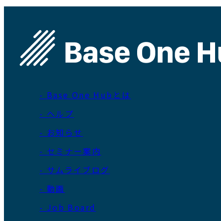
- Base One Hubとは
- ヘルプ
- お知らせ
- セミナー案内
- サムライブログ
- 動画
- Job Board