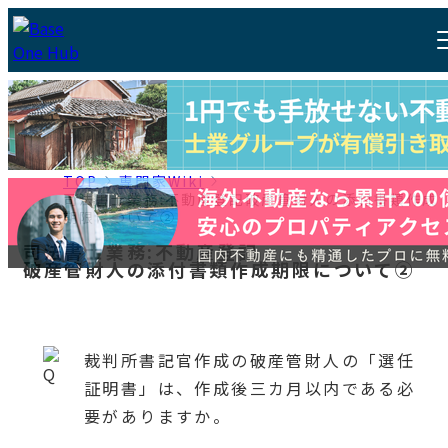
TOP
専門家Wiki
司法書士業務:不動産登記
破産管財人の添付書類作成
期限について②
司法書士業務:不動産登記
破産管財人の添付書類作成期限について②
裁判所書記官作成の破産管財人の「選任
証明書」は、作成後三カ月以内である必
要がありますか。