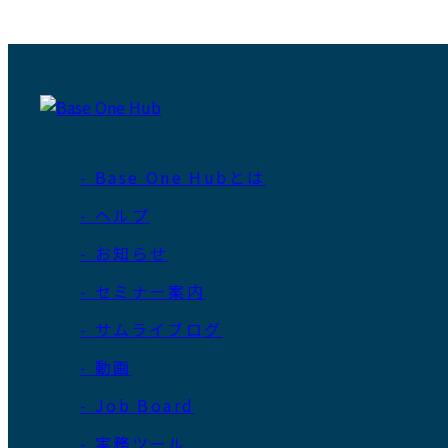
- Base One Hubとは
- ヘルプ
- お知らせ
- セミナー案内
- サムライブログ
- 動画
- Job Board
- 実務ツール