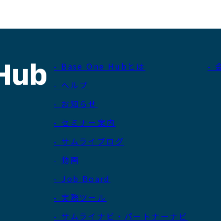
- Base One Hubとは
-
- ヘルプ
- お知らせ
- セミナー案内
- サムライブログ
- 動画
- Job Board
- 実務ツール
- サムライナビ・パートナーナビ