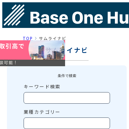
TOP
サムライナビ
サムライナビ
条件で検索
キーワード検索
業種カテゴリー