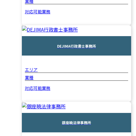
業種
対応可能業務
DEJIMA行政書士事務所
エリア
業種
対応可能業務
銀座暁法律事務所