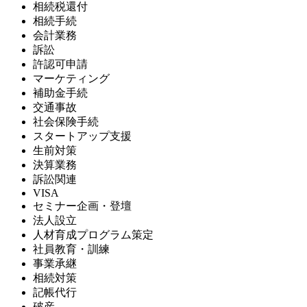
相続税還付
相続手続
会計業務
訴訟
許認可申請
マーケティング
補助金手続
交通事故
社会保険手続
スタートアップ支援
生前対策
決算業務
訴訟関連
VISA
セミナー企画・登壇
法人設立
人材育成プログラム策定
社員教育・訓練
事業承継
相続対策
記帳代行
破産