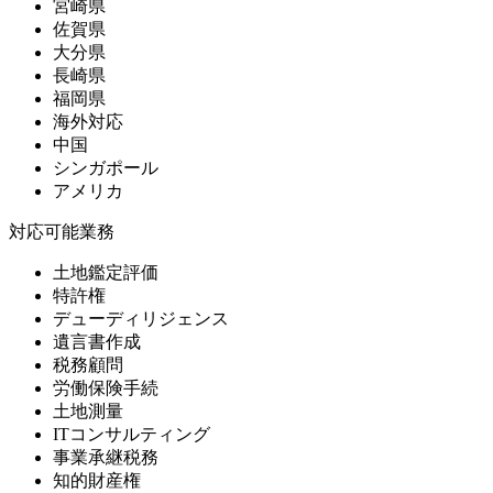
宮崎県
佐賀県
大分県
長崎県
福岡県
海外対応
中国
シンガポール
アメリカ
対応可能業務
土地鑑定評価
特許権
デューディリジェンス
遺言書作成
税務顧問
労働保険手続
土地測量
ITコンサルティング
事業承継税務
知的財産権