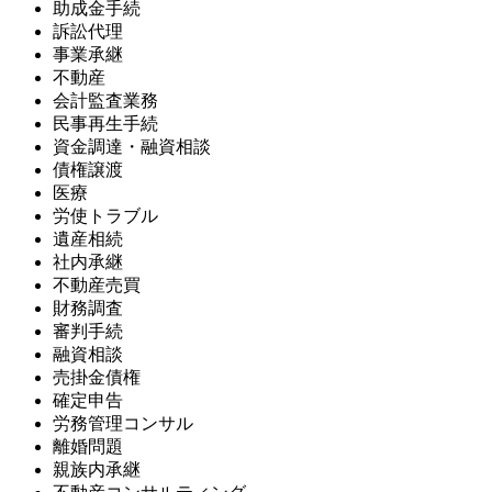
助成金手続
訴訟代理
事業承継
不動産
会計監査業務
民事再生手続
資金調達・融資相談
債権譲渡
医療
労使トラブル
遺産相続
社内承継
不動産売買
財務調査
審判手続
融資相談
売掛金債権
確定申告
労務管理コンサル
離婚問題
親族内承継