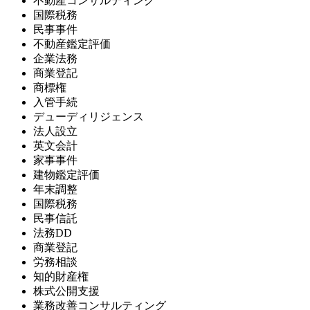
不動産コンサルティング
国際税務
民事事件
不動産鑑定評価
企業法務
商業登記
商標権
入管手続
デューディリジェンス
法人設立
英文会計
家事事件
建物鑑定評価
年末調整
国際税務
民事信託
法務DD
商業登記
労務相談
知的財産権
株式公開支援
業務改善コンサルティング