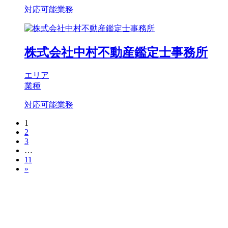
対応可能業務
株式会社中村不動産鑑定士事務所
エリア
業種
対応可能業務
1
2
3
…
11
»