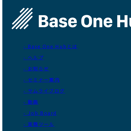
- Base One Hubとは
- ヘルプ
- お知らせ
- セミナー案内
- サムライブログ
- 動画
- Job Board
- 実務ツール