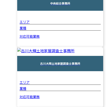
中央総合事務所
エリア
業種
対応可能業務
古川大輝土地家屋調査士事務所
エリア
業種
対応可能業務