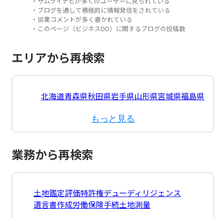
・サムライナビが多くのユーザーに見られている
・ブログを通して積極的に情報発信をされている
・協業コメントが多く書かれている
・このページ（ビジネスDD）に関するブログの投稿数
エリアから再検索
北海道
青森県
秋田県
岩手県
山形県
宮城県
福島県
もっと見る
業務から再検索
土地鑑定評価
特許権
デューディリジェンス
遺言書作成
労働保険手続
土地測量