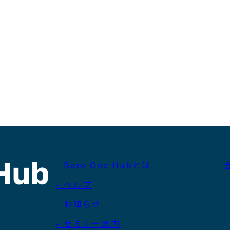
- Base One Hubとは
-
- ヘルプ
- お知らせ
- セミナー案内