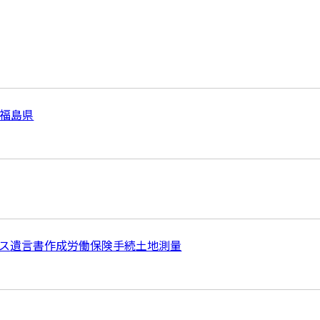
福島県
ス
遺言書作成
労働保険手続
土地測量