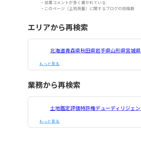
・協業コメントが多く書かれている
・このページ（土地測量）に関するブログの投稿数
エリアから再検索
北海道
青森県
秋田県
岩手県
山形県
宮城県
もっと見る
業務から再検索
土地鑑定評価
特許権
デューディリジェン
もっと見る