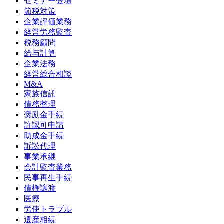
セミナー登壇
節税対策
企業評価業務
経営労務監査
税務顧問
給与計算
企業法務
経営総合相談
M&A
家族信託
債務整理
奨励金手続
許認可申請
助成金手続
訴訟代理
事業承継
会計監査業務
民事再生手続
債権譲渡
医療
労使トラブル
遺産相続