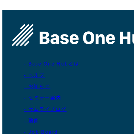
- Base One Hubとは
- ヘルプ
- お知らせ
- セミナー案内
- サムライブログ
- 動画
- Job Board