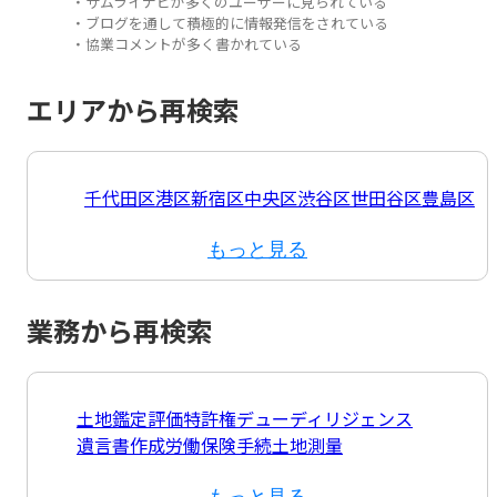
・サムライナビが多くのユーザーに見られている
・ブログを通して積極的に情報発信をされている
・協業コメントが多く書かれている
エリアから再検索
千代田区
港区
新宿区
中央区
渋谷区
世田谷区
豊島区
もっと見る
業務から再検索
土地鑑定評価
特許権
デューディリジェンス
遺言書作成
労働保険手続
土地測量
もっと見る