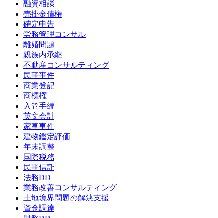
融資相談
売掛金債権
確定申告
労務管理コンサル
離婚問題
親族内承継
不動産コンサルティング
民事事件
商業登記
商標権
入管手続
英文会計
家事事件
建物鑑定評価
年末調整
国際税務
民事信託
法務DD
業務改善コンサルティング
土地境界問題の解決支援
資金調達