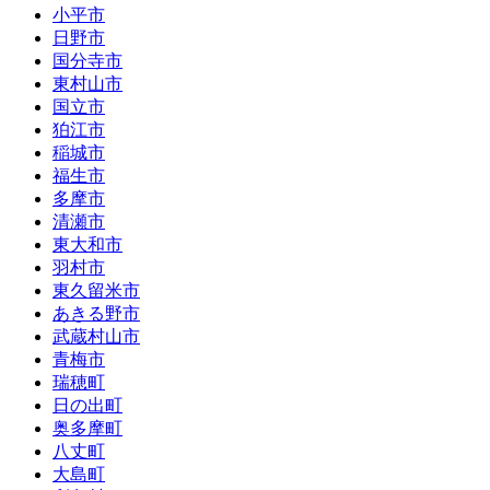
小平市
日野市
国分寺市
東村山市
国立市
狛江市
稲城市
福生市
多摩市
清瀬市
東大和市
羽村市
東久留米市
あきる野市
武蔵村山市
青梅市
瑞穂町
日の出町
奥多摩町
八丈町
大島町