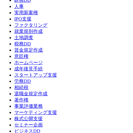
財務DD
人事
実用新案権
IPO支援
ファクタリング
就業規則作成
土地調査
税務DD
賃金規定作成
意匠権
ホームページ
成年後見手続
スタートアップ支援
労務DD
相続税
退職金規定作成
著作権
事業評価業務
マーケティング支援
株式公開支援
セミナー企画
ビジネスDD