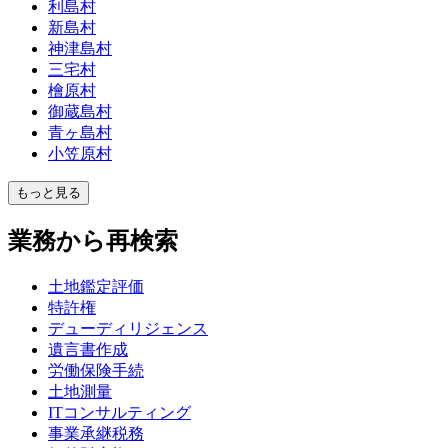
利島村
新島村
神津島村
三宅村
檜原村
御蔵島村
青ヶ島村
小笠原村
もっと見る
業務から再検索
土地鑑定評価
特許権
デューディリジェンス
遺言書作成
労働保険手続
土地測量
ITコンサルティング
事業承継税務