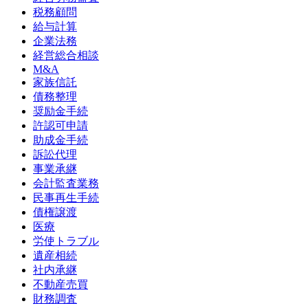
税務顧問
給与計算
企業法務
経営総合相談
M&A
家族信託
債務整理
奨励金手続
許認可申請
助成金手続
訴訟代理
事業承継
会計監査業務
民事再生手続
債権譲渡
医療
労使トラブル
遺産相続
社内承継
不動産売買
財務調査