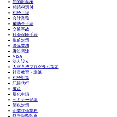
知的財産権
相続税還付
相続手続
会計業務
補助金手続
交通事故
社会保険手続
生前対策
決算業務
訴訟関連
VISA
法人設立
人材育成プログラム策定
社員教育・訓練
相続対策
記帳代行
破産
帰化申請
セミナー登壇
節税対策
企業評価業務
経営労務監査