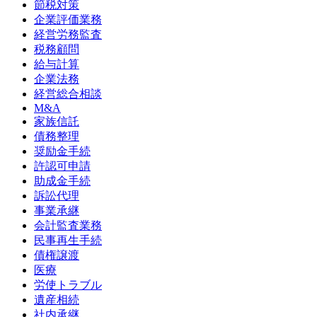
節税対策
企業評価業務
経営労務監査
税務顧問
給与計算
企業法務
経営総合相談
M&A
家族信託
債務整理
奨励金手続
許認可申請
助成金手続
訴訟代理
事業承継
会計監査業務
民事再生手続
債権譲渡
医療
労使トラブル
遺産相続
社内承継