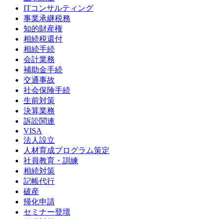
ITコンサルティング
事業承継税務
知的財産権
相続税還付
相続手続
会計業務
補助金手続
交通事故
社会保険手続
生前対策
決算業務
訴訟関連
VISA
法人設立
人材育成プログラム策定
社員教育・訓練
相続対策
記帳代行
破産
帰化申請
セミナー登壇