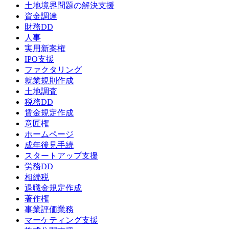
土地境界問題の解決支援
資金調達
財務DD
人事
実用新案権
IPO支援
ファクタリング
就業規則作成
土地調査
税務DD
賃金規定作成
意匠権
ホームページ
成年後見手続
スタートアップ支援
労務DD
相続税
退職金規定作成
著作権
事業評価業務
マーケティング支援