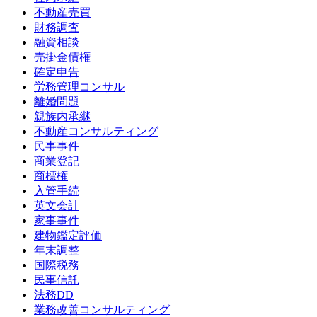
不動産売買
財務調査
融資相談
売掛金債権
確定申告
労務管理コンサル
離婚問題
親族内承継
不動産コンサルティング
民事事件
商業登記
商標権
入管手続
英文会計
家事事件
建物鑑定評価
年末調整
国際税務
民事信託
法務DD
業務改善コンサルティング