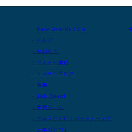
- Base One Hubとは
-
- ヘルプ
- お知らせ
- セミナー案内
- サムライブログ
- 動画
- Job Board
- 実務ツール
- サムライナビ・パートナーナビ
- 士業のシゴト