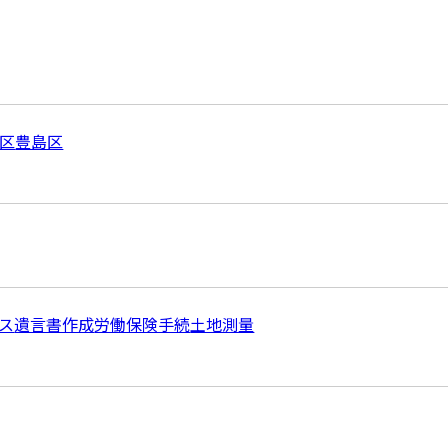
区
豊島区
ス
遺言書作成
労働保険手続
土地測量