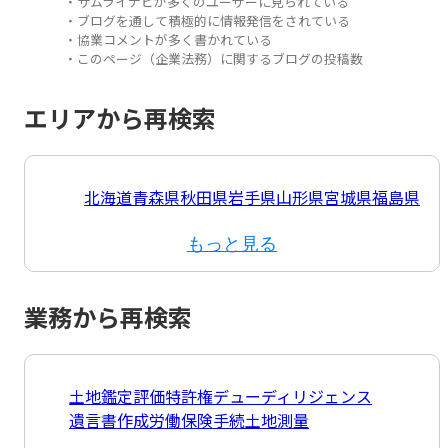
・サムライナビが多くのユーザーに見られている
・ブログを通して積極的に情報発信をされている
・協業コメントが多く書かれている
・このページ（企業法務）に関するブログの投稿数
エリアから再検索
北海道
青森県
秋田県
岩手県
山形県
宮城県
福島県
もっと見る
業務から再検索
土地鑑定評価
特許権
デューディリジェンス
遺言書作成
労働保険手続
土地測量