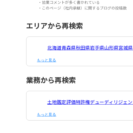
・協業コメントが多く書かれている
・このページ（社内承継）に関するブログの投稿数
エリアから再検索
北海道
青森県
秋田県
岩手県
山形県
宮城県
もっと見る
業務から再検索
土地鑑定評価
特許権
デューディリジェン
もっと見る