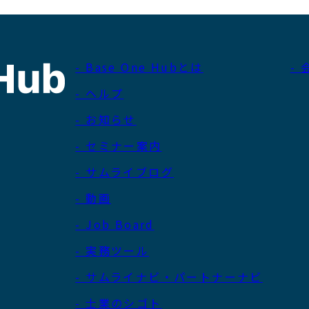
- Base One Hubとは
-
- ヘルプ
- お知らせ
- セミナー案内
- サムライブログ
- 動画
- Job Board
- 実務ツール
- サムライナビ・パートナーナビ
- 士業のシゴト