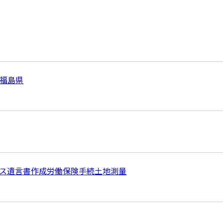
福島県
ス
遺言書作成
労働保険手続
土地測量