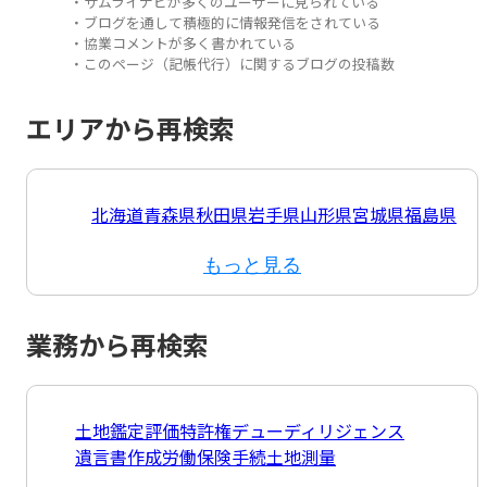
・サムライナビが多くのユーザーに見られている
・ブログを通して積極的に情報発信をされている
・協業コメントが多く書かれている
・このページ（記帳代行）に関するブログの投稿数
エリアから再検索
北海道
青森県
秋田県
岩手県
山形県
宮城県
福島県
もっと見る
業務から再検索
土地鑑定評価
特許権
デューディリジェンス
遺言書作成
労働保険手続
土地測量