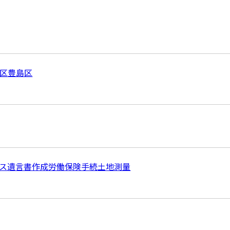
区
豊島区
ス
遺言書作成
労働保険手続
土地測量