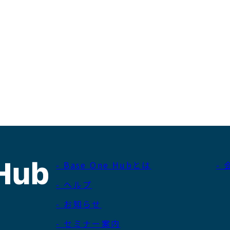
- Base One Hubとは
-
- ヘルプ
- お知らせ
- セミナー案内