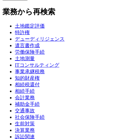
業務から再検索
土地鑑定評価
特許権
デューディリジェンス
遺言書作成
労働保険手続
土地測量
ITコンサルティング
事業承継税務
知的財産権
相続税還付
相続手続
会計業務
補助金手続
交通事故
社会保険手続
生前対策
決算業務
訴訟関連