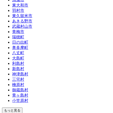
東大和市
羽村市
東久留米市
あきる野市
武蔵村山市
青梅市
瑞穂町
日の出町
奥多摩町
八丈町
大島町
利島村
新島村
神津島村
三宅村
檜原村
御蔵島村
青ヶ島村
小笠原村
もっと見る