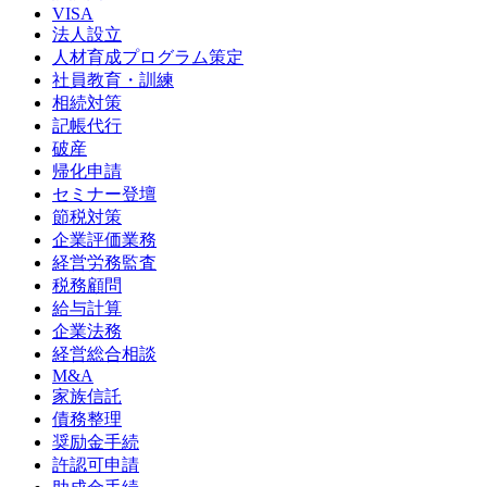
VISA
法人設立
人材育成プログラム策定
社員教育・訓練
相続対策
記帳代行
破産
帰化申請
セミナー登壇
節税対策
企業評価業務
経営労務監査
税務顧問
給与計算
企業法務
経営総合相談
M&A
家族信託
債務整理
奨励金手続
許認可申請