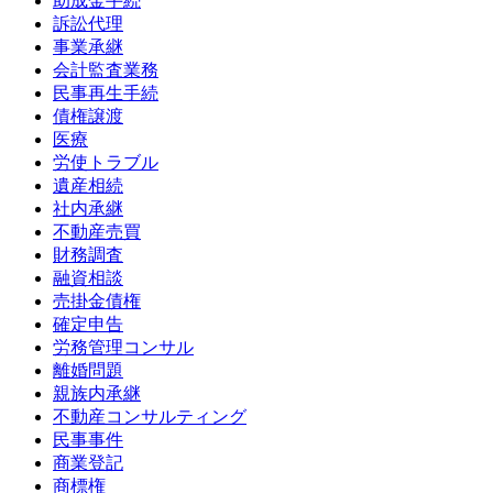
助成金手続
訴訟代理
事業承継
会計監査業務
民事再生手続
債権譲渡
医療
労使トラブル
遺産相続
社内承継
不動産売買
財務調査
融資相談
売掛金債権
確定申告
労務管理コンサル
離婚問題
親族内承継
不動産コンサルティング
民事事件
商業登記
商標権