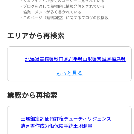
・サムライナビが多くのユーザーに見られている
・ブログを通して積極的に情報発信をされている
・協業コメントが多く書かれている
・このページ（建物調査）に関するブログの投稿数
エリアから再検索
北海道
青森県
秋田県
岩手県
山形県
宮城県
福島県
もっと見る
業務から再検索
土地鑑定評価
特許権
デューディリジェンス
遺言書作成
労働保険手続
土地測量