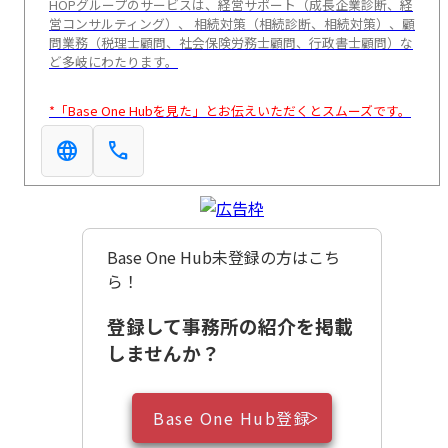
HOPグループのサービスは、経営サポート（成長企業診断、経
営コンサルティング）、 相続対策（相続診断、相続対策）、顧
問業務（税理士顧問、社会保険労務士顧問、行政書士顧問）な
ど多岐にわたります。
*「Base One Hubを見た」とお伝えいただくとスムーズです。
language
call
Base One Hub未登録の方はこち
ら！
登録して事務所の紹介を掲載
しませんか？
Base One Hub登録