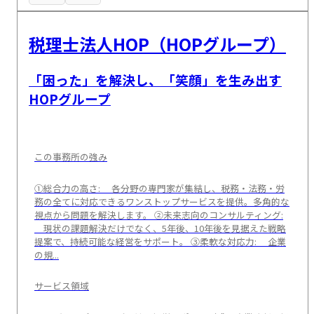
税理士法人HOP（HOPグループ）
「困った」を解決し、「笑顔」を生み出す
HOPグループ
この事務所の強み
①総合力の高さ: 各分野の専門家が集結し、税務・法務・労
務の全てに対応できるワンストップサービスを提供。多角的な
視点から問題を解決します。 ②未来志向のコンサルティング:
現状の課題解決だけでなく、5年後、10年後を見据えた戦略
提案で、持続可能な経営をサポート。 ③柔軟な対応力: 企業
の規...
サービス領域