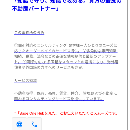
「知識で守り、知識で攻める。貴方の最良の
不動産パートナー」
この事務所の強み
①個別対応のコンサルティング: お客様一人ひとりのニーズに
応じたオーダーメイドのサービス提供。 ②多角的な専門知識:
相続、税務、法令などの正確な情報提供と最新のアップデー
ト。 ③国際対応力: 多国籍なスタッフとの連携により、海外居
住者や外国籍の方々へのサービスも充実。
サービス領域
不動産取得、保有、売買、賃貸、仲介、 管理および不動産に
関わるコンサルティングサービスを提供しています。
*「Base One Hubを見た」とお伝えいただくとスムーズです。
language
call