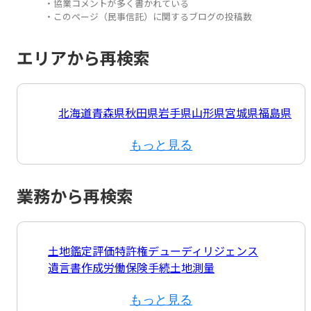
・協業コメントが多く書かれている
・このページ（民事信託）に関するブログの投稿数
エリアから再検索
北海道
青森県
秋田県
岩手県
山形県
宮城県
福島県
もっと見る
業務から再検索
土地鑑定評価
特許権
デューディリジェンス
遺言書作成
労働保険手続
土地測量
もっと見る