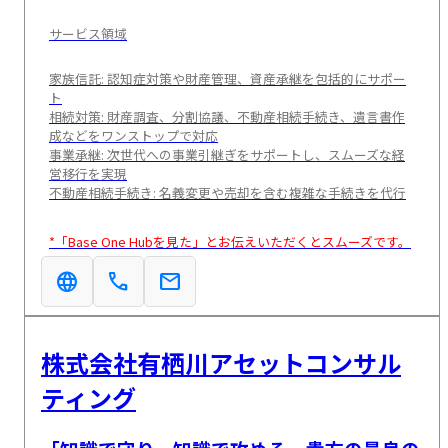
サービス領域
家族信託: 認知症対策や財産管理、資産承継を包括的にサポー
ト
相続対策: 財産調査、分割協議、不動産相続手続き、遺言書作
成などをワンストップで対応
事業承継: 次世代への事業引継ぎをサポートし、スムーズな経
営移行を実現
不動産相続手続き: 名義変更や売却を含む複雑な手続きを代行
*「Base One Hubを見た」とお伝えいただくとスムーズです。
language
call
mail
株式会社有栖川アセットコンサル
ティング