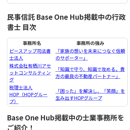
民事信託 Base One Hub掲載中の行政
書士 目次
事務所名
事務所の強み
ピースアップ司法書
「家族の想いを未来につなぐ信頼
士法人
のサポーター」
株式会社有栖川アセ
「知識で守り、知識で攻める。貴
ットコンサルティン
方の最良の不動産パートナー」
グ
税理士法人
「困った」を解決し、「笑顔」を
HOP（HOPグルー
生み出すHOPグループ
プ）
Base One Hub掲載中の士業事務所を
ご紹介！