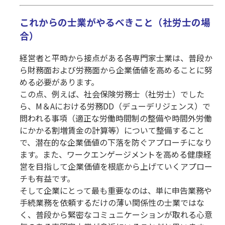
これからの士業がやるべきこと（社労士の場
合）
経営者と平時から接点がある各専門家士業は、普段か
ら財務面および労務面から企業価値を高めることに努
める必要があります。
この点、例えば、社会保険労務士（社労士）でした
ら、M＆Aにおける労務DD（デューデリジェンス）で
問われる事項（適正な労働時間制の整備や時間外労働
にかかる割増賃金の計算等）について整備すること
で、潜在的な企業価値の下落を防ぐアプローチになり
ます。また、ワークエンゲージメントを高める健康経
営を目指して企業価値を根底から上げていくアプロー
チも有益です。
そして企業にとって最も重要なのは、単に申告業務や
手続業務を依頼するだけの薄い関係性の士業ではな
く、普段から緊密なコミュニケーションが取れる心意