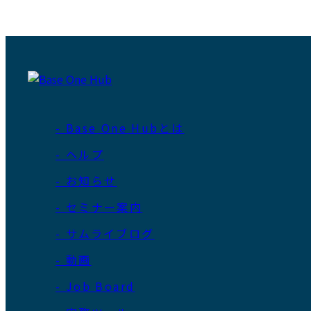
- Base One Hubとは
- ヘルプ
- お知らせ
- セミナー案内
- サムライブログ
- 動画
- Job Board