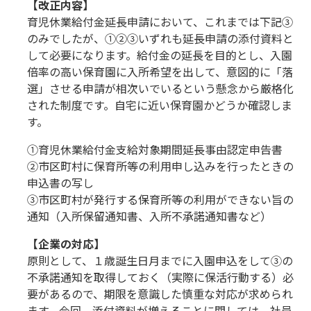
【改正内容】
育児休業給付金延長申請において、これまでは下記③
のみでしたが、①②③いずれも延長申請の添付資料と
して必要になります。給付金の延長を目的とし、入園
倍率の高い保育園に入所希望を出して、意図的に「落
選」させる申請が相次いでいるという懸念から厳格化
された制度です。自宅に近い保育園かどうか確認しま
す。
①育児休業給付金支給対象期間延長事由認定申告書
②市区町村に保育所等の利用申し込みを行ったときの
申込書の写し
③市区町村が発行する保育所等の利用ができない旨の
通知（入所保留通知書、入所不承諾通知書など）
【企業の対応】
原則として、１歳誕生日月までに入園申込をして③の
不承諾通知を取得しておく（実際に保活行動する）必
要があるので、期限を意識した慎重な対応が求められ
ます。今回、添付資料が増えることに関しては、社員