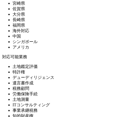
宮崎県
佐賀県
大分県
長崎県
福岡県
海外対応
中国
シンガポール
アメリカ
対応可能業務
土地鑑定評価
特許権
デューディリジェンス
遺言書作成
税務顧問
労働保険手続
土地測量
ITコンサルティング
事業承継税務
知的財産権