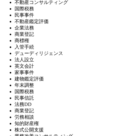
不動産コンサルティング
国際税務
民事事件
不動産鑑定評価
企業法務
商業登記
商標権
入管手続
デューディリジェンス
法人設立
英文会計
家事事件
建物鑑定評価
年末調整
国際税務
民事信託
法務DD
商業登記
労務相談
知的財産権
株式公開支援