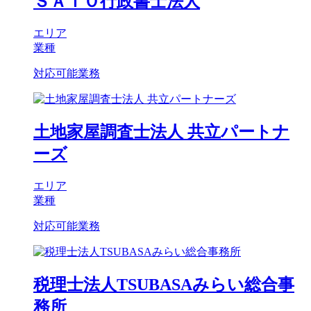
ＳＡＴＯ行政書士法人
エリア
業種
対応可能業務
土地家屋調査士法人 共立パートナ
ーズ
エリア
業種
対応可能業務
税理士法人TSUBASAみらい総合事
務所