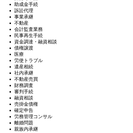
助成金手続
訴訟代理
事業承継
不動産
会計監査業務
民事再生手続
資金調達・融資相談
債権譲渡
医療
労使トラブル
遺産相続
社内承継
不動産売買
財務調査
審判手続
融資相談
売掛金債権
確定申告
労務管理コンサル
離婚問題
親族内承継