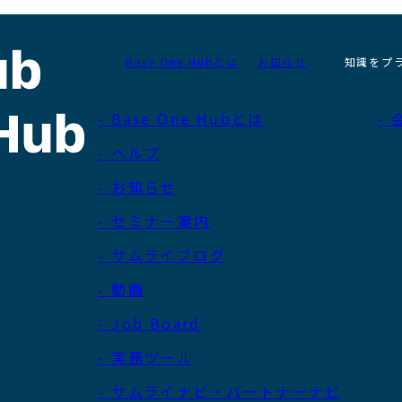
Base One Hubとは
お知らせ
知識をプ
- Base One Hubとは
-
- ヘルプ
- お知らせ
- セミナー案内
- サムライブログ
- 動画
- Job Board
- 実務ツール
- サムライナビ・パートナーナビ