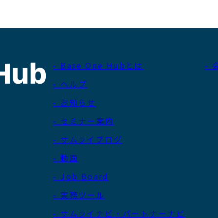
- Base One Hubとは
-
- ヘルプ
- お知らせ
- セミナー案内
- サムライブログ
- 動画
- Job Board
- 実務ツール
- サムライナビ・パートナーナビ