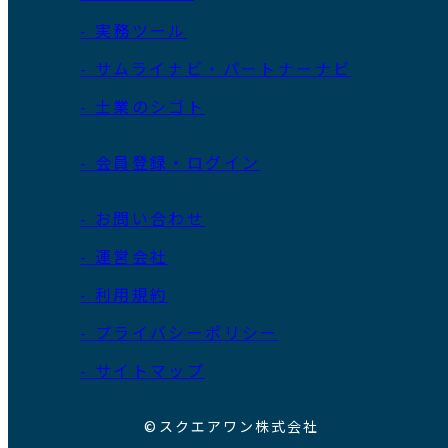
- 実務ツール
- サムライナビ・パートナーナビ
- 士業のシゴト
- 会員登録・ログイン
- お問い合わせ
- 運営会社
- 利用規約
- プライバシーポリシー
- サイトマップ
©スクエアワン株式会社