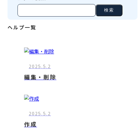
検索
ヘルプ一覧
2025.5.2
編集・削除
2025.5.2
作成