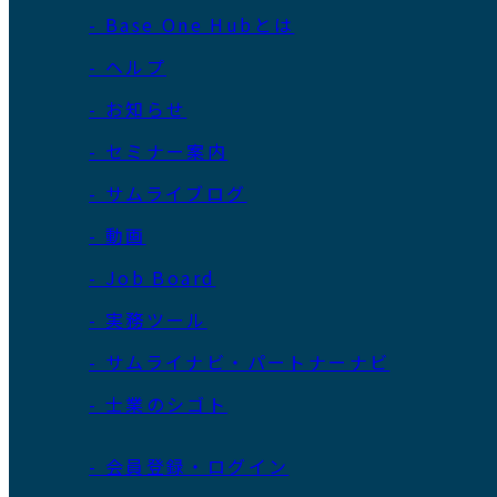
- Base One Hubとは
- ヘルプ
- お知らせ
- セミナー案内
- サムライブログ
- 動画
- Job Board
- 実務ツール
- サムライナビ・パートナーナビ
- 士業のシゴト
- 会員登録・ログイン