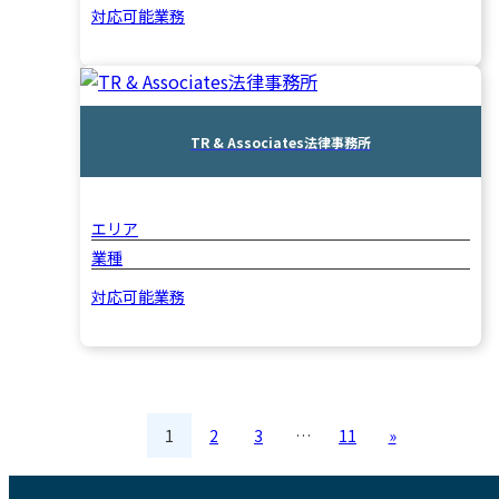
対応可能業務
TR & Associates法律事務所
エリア
業種
対応可能業務
1
2
3
…
11
»