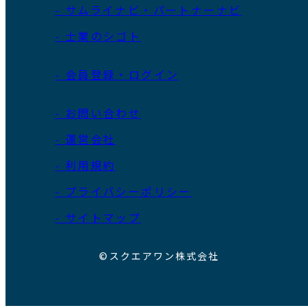
- サムライナビ・パートナーナビ
- 士業のシゴト
- 会員登録・ログイン
- お問い合わせ
- 運営会社
- 利用規約
- プライバシーポリシー
- サイトマップ
©スクエアワン株式会社