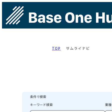
TOP
サムライナビ
条件で検索
キーワード検索
業種