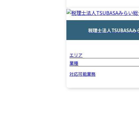
税理士法人TSUBASA
エリア
業種
対応可能業務