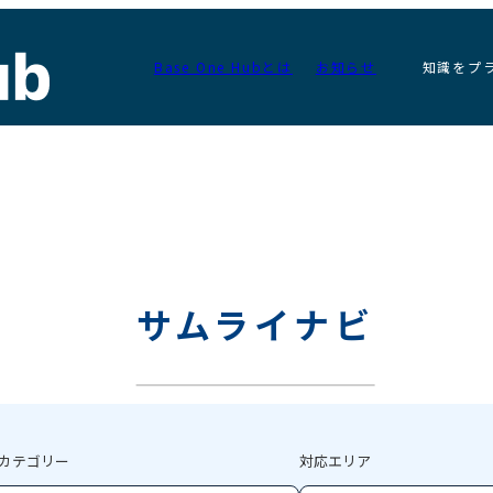
Base One Hubとは
お知らせ
知識をプ
サムライナビ
カテゴリー
対応エリア