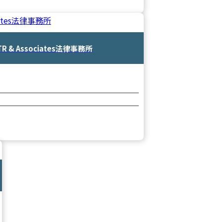
TR & Associates法律事務所