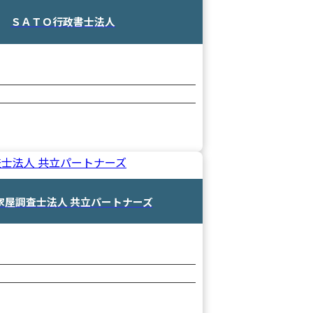
ＳＡＴＯ行政書士法人
家屋調査士法人 共立パートナーズ