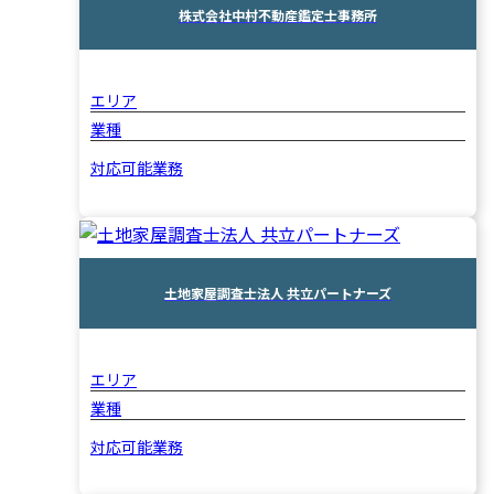
株式会社中村不動産鑑定士事務所
エリア
業種
対応可能業務
土地家屋調査士法人 共立パートナーズ
エリア
業種
対応可能業務