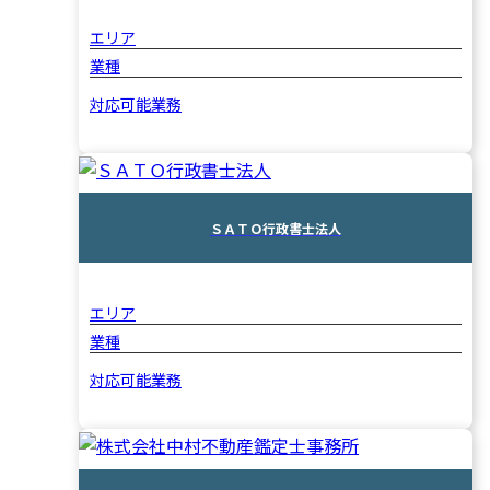
エリア
業種
対応可能業務
ＳＡＴＯ行政書士法人
エリア
業種
対応可能業務