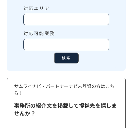
対応エリア
対応可能業務
検索
サムライナビ・パートナーナビ未登録の方はこち
ら！
事務所の紹介文を掲載して提携先を探しま
せんか？