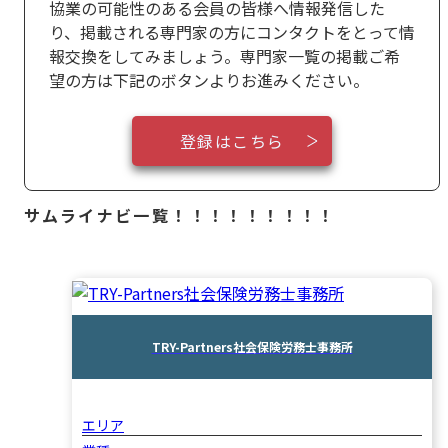
協業の可能性のある会員の皆様へ情報発信した
り、掲載される専門家の方にコンタクトをとって情
報交換をしてみましょう。専門家一覧の掲載ご希
望の方は下記のボタンよりお進みください。
登録はこちら
サムライナビ一覧！！！！！！！！！
TRY-Partners社会保険労務士事務所
エリア