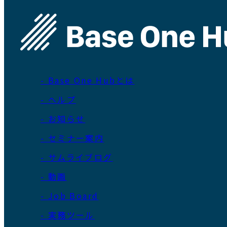
- Base One Hubとは
- ヘルプ
- お知らせ
- セミナー案内
- サムライブログ
- 動画
- Job Board
- 実務ツール