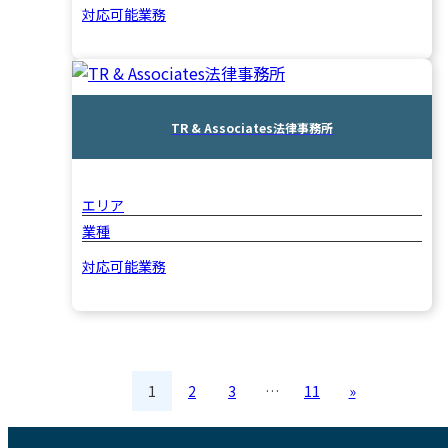
対応可能業務
TR & Associates法律事務所
エリア
業種
対応可能業務
1
2
3
…
11
»