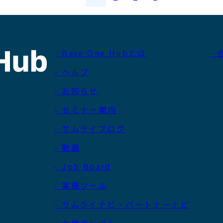
稿
ナ
ビ
- Base One Hubとは
-
ゲ
- ヘルプ
ー
シ
- お知らせ
ョ
- セミナー案内
ン
- サムライブログ
- 動画
- Job Board
- 実務ツール
- サムライナビ・パートナーナビ
- 士業のシゴト