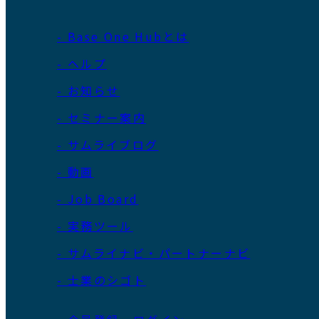
- Base One Hubとは
- ヘルプ
- お知らせ
- セミナー案内
- サムライブログ
- 動画
- Job Board
- 実務ツール
- サムライナビ・パートナーナビ
- 士業のシゴト