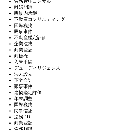
労務管理コンサル
離婚問題
親族内承継
不動産コンサルティング
国際税務
民事事件
不動産鑑定評価
企業法務
商業登記
商標権
入管手続
デューディリジェンス
法人設立
英文会計
家事事件
建物鑑定評価
年末調整
国際税務
民事信託
法務DD
商業登記
労務相談