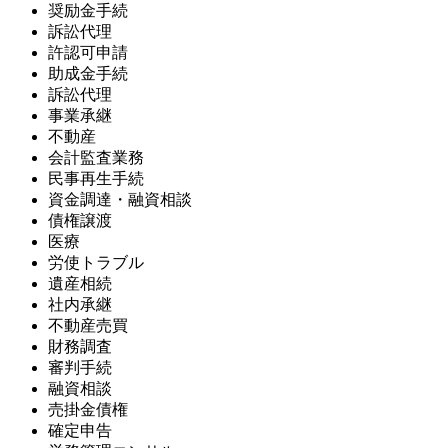
奨励金手続
訴訟代理
許認可申請
助成金手続
訴訟代理
事業承継
不動産
会計監査業務
民事再生手続
資金調達・融資相談
債権譲渡
医療
労使トラブル
遺産相続
社内承継
不動産売買
財務調査
審判手続
融資相談
売掛金債権
確定申告