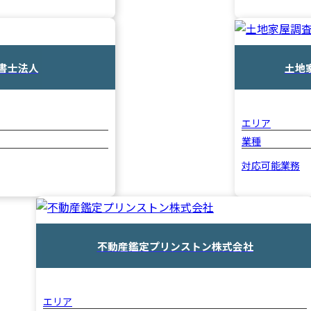
書士法人
土地
エリア
業種
対応可能業務
不動産鑑定プリンストン株式会社
エリア