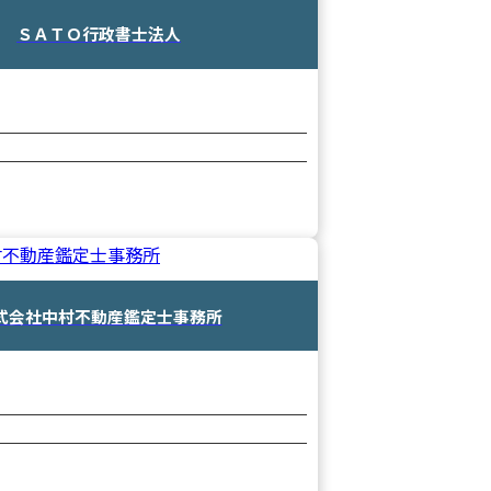
ＳＡＴＯ行政書士法人
式会社中村不動産鑑定士事務所