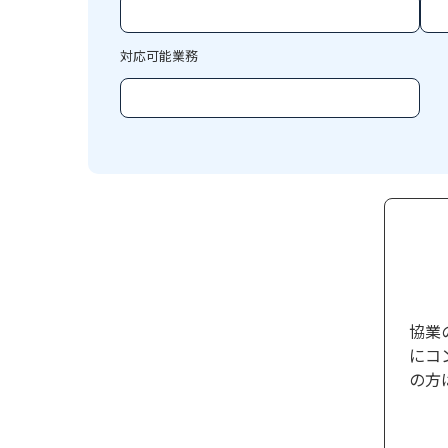
対応可能業務
協業
にコ
の方