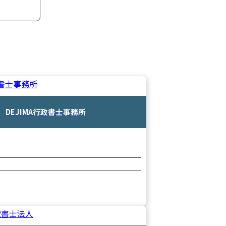
DEJIMA行政書士事務所