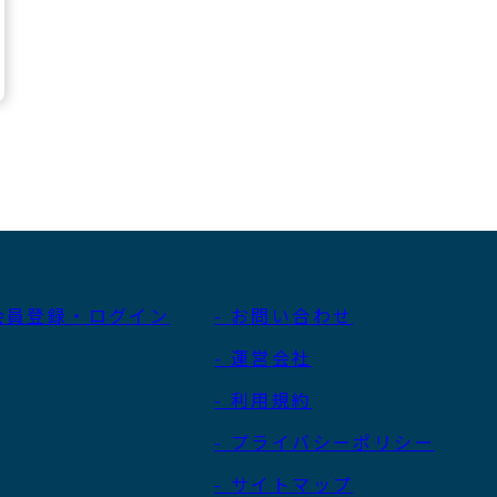
 会員登録・ログイン
- お問い合わせ
- 運営会社
- 利用規約
- プライバシーポリシー
- サイトマップ