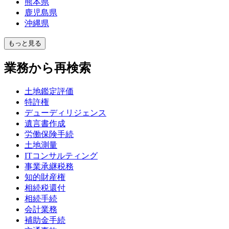
熊本県
鹿児島県
沖縄県
もっと見る
業務から再検索
土地鑑定評価
特許権
デューディリジェンス
遺言書作成
労働保険手続
土地測量
ITコンサルティング
事業承継税務
知的財産権
相続税還付
相続手続
会計業務
補助金手続