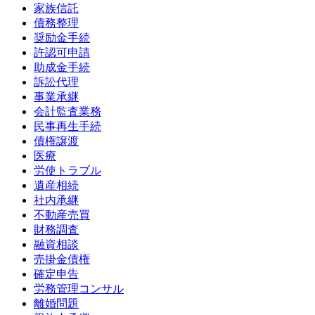
家族信託
債務整理
奨励金手続
許認可申請
助成金手続
訴訟代理
事業承継
会計監査業務
民事再生手続
債権譲渡
医療
労使トラブル
遺産相続
社内承継
不動産売買
財務調査
融資相談
売掛金債権
確定申告
労務管理コンサル
離婚問題