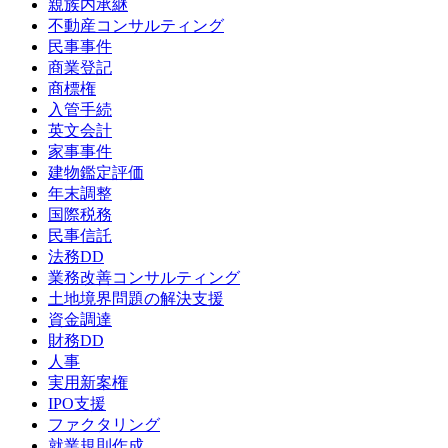
親族内承継
不動産コンサルティング
民事事件
商業登記
商標権
入管手続
英文会計
家事事件
建物鑑定評価
年末調整
国際税務
民事信託
法務DD
業務改善コンサルティング
土地境界問題の解決支援
資金調達
財務DD
人事
実用新案権
IPO支援
ファクタリング
就業規則作成