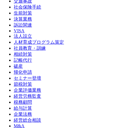
交通事故
社会保険手続
生前対策
決算業務
訴訟関連
VISA
法人設立
人材育成プログラム策定
社員教育・訓練
相続対策
記帳代行
破産
帰化申請
セミナー登壇
節税対策
企業評価業務
経営労務監査
税務顧問
給与計算
企業法務
経営総合相談
M&A