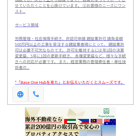
せていただくことを心掛けています。 ②お客様のニーズにワン
スト...
サービス領域
労務管理・社会保険手続き、許認可申請 建設業許可 請負金額
500万円以上の工事を受注する建設業者様にとって、 建設業許
可は必要不可欠なものです。 許可を維持するには年1回の決算
変更届、5年に1回の更新手続き、 各種変更届など、様々な手続
きへの対応が必要です。 また、経営業務の管理責任者・専任技
術者の...
*「Base One Hubを見た」とお伝えいただくとスムーズです。
language
call