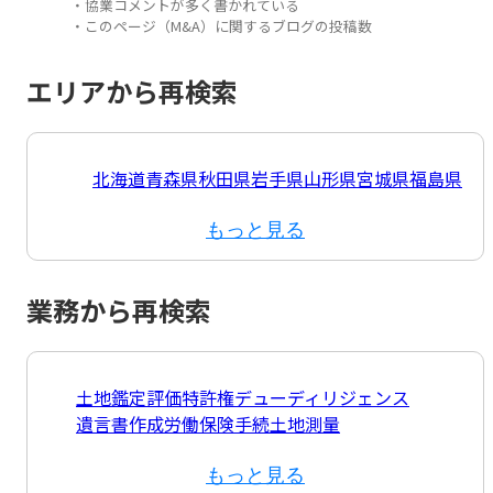
・協業コメントが多く書かれている
・このページ（M&A）に関するブログの投稿数
エリアから再検索
北海道
青森県
秋田県
岩手県
山形県
宮城県
福島県
もっと見る
業務から再検索
土地鑑定評価
特許権
デューディリジェンス
遺言書作成
労働保険手続
土地測量
もっと見る