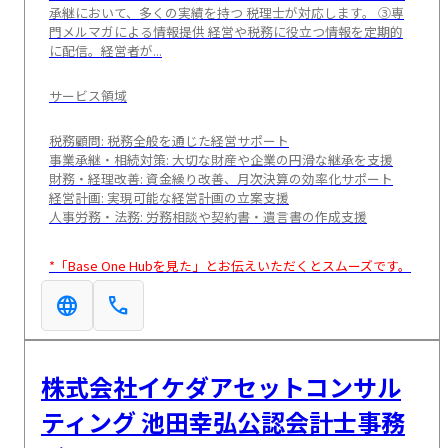
承継において、多くの実績を持つ 税理士が対応します。 ③専
門メルマガによる情報提供 経営や税務に役立つ情報を定期的
に配信。経営者が...
サービス領域
税務顧問: 税務全般を通じた経営サポート
事業承継・相続対策: 大切な財産や企業の円滑な継承を支援
財務・経理改善: 資金繰り改善、月次決算の効率化サポート
経営計画: 実現可能な経営計画の立案支援
人事労務・法務: 労務相談や契約書・遺言書の作成支援
*「Base One Hubを見た」とお伝えいただくとスムーズです。
language
call
株式会社イケダアセットコンサル
ティング 池田幸弘公認会計士事務