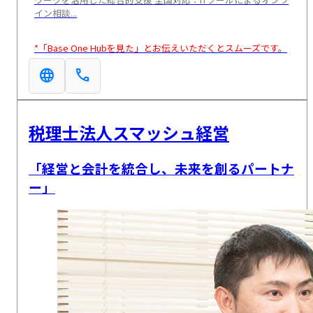
イン相談...
*「Base One Hubを見た」とお伝えいただくとスムーズです。
language
call
税理士法人スマッシュ経営
「経営と会計を統合し、未来を創るパートナ
ー」