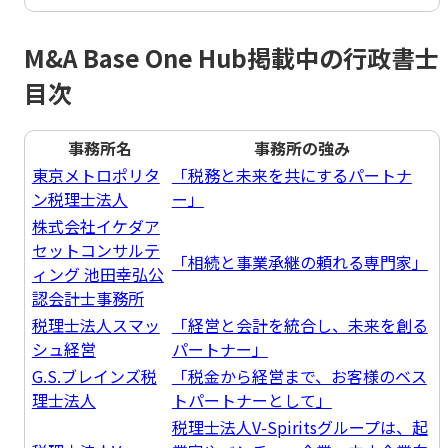
M&A Base One Hub掲載中の行政書士
目次
事務所名
事務所の強み
東京メトロポリタ
「税務と未来を共にするパートナ
ン税理士法人
ー」
株式会社イケダア
セットコンサルテ
「相続と事業承継の頼れる専門家」
ィング 池田幸弘公
認会計士事務所
税理士法人スマッ
「経営と会計を統合し、未来を創る
シュ経営
パートナー」
G.S.ブレインズ税
「税金から経営まで、お客様のベス
理士法人
トパートナーとして」
税理士法人V-Spiritsグループは、起