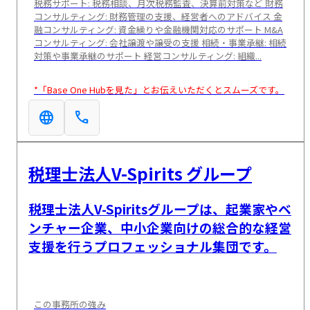
税務サポート: 税務相談、月次税務監査、決算前対策など 財務
コンサルティング: 財務管理の支援、経営者へのアドバイス 金
融コンサルティング: 資金繰りや金融機関対応のサポート M&A
コンサルティング: 会社譲渡や譲受の支援 相続・事業承継: 相続
対策や事業承継のサポート 経営コンサルティング: 組織...
*「Base One Hubを見た」とお伝えいただくとスムーズです。
language
call
税理士法人V-Spirits グループ
税理士法人V-Spiritsグループは、起業家やベ
ンチャー企業、中小企業向けの総合的な経営
支援を行うプロフェッショナル集団です。
この事務所の強み