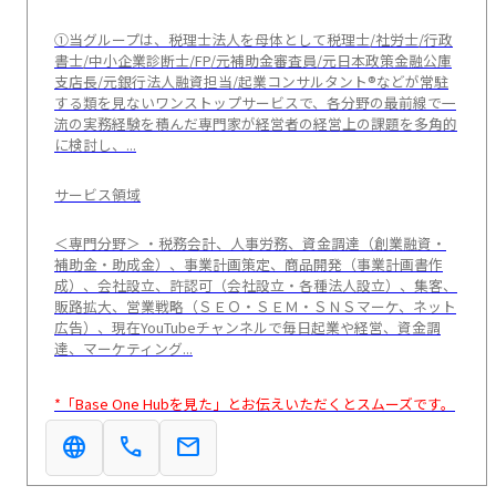
①当グループは、税理士法人を母体として税理士/社労士/行政
書士/中小企業診断士/FP/元補助金審査員/元日本政策金融公庫
支店長/元銀行法人融資担当/起業コンサルタント®などが常駐
する類を見ないワンストップサービスで、各分野の最前線で一
流の実務経験を積んだ専門家が経営者の経営上の課題を多角的
に検討し、...
サービス領域
＜専門分野＞ ・税務会計、人事労務、資金調達（創業融資・
補助金・助成金）、事業計画策定、商品開発（事業計画書作
成）、会社設立、許認可（会社設立・各種法人設立）、集客、
販路拡大、営業戦略（ＳＥＯ・ＳＥＭ・ＳＮＳマーケ、ネット
広告）、現在YouTubeチャンネルで毎日起業や経営、資金調
達、マーケティング...
*「Base One Hubを見た」とお伝えいただくとスムーズです。
language
call
mail