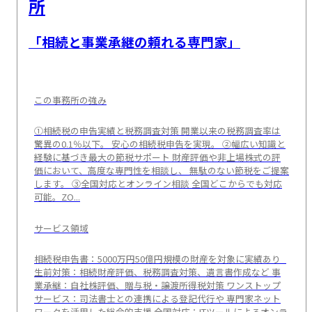
所
「相続と事業承継の頼れる専門家」
この事務所の強み
①相続税の申告実績と税務調査対策 開業以来の税務調査率は
驚異の0.1％以下。 安心の相続税申告を実現。 ②幅広い知識と
経験に基づき最大の節税サポート 財産評価や非上場株式の評
価において、高度な専門性を相談し、 無駄のない節税をご提案
します。 ③全国対応とオンライン相談 全国どこからでも対応
可能。ZO...
サービス領域
相続税申告書：5000万円50億円規模の財産を対象に実績あり
生前対策：相続財産評価、税務調査対策、遺言書作成など 事
業承継：自社株評価、贈与税・譲渡所得税対策 ワンストップ
サービス：司法書士との連携による登記代行や 専門家ネット
ワークを活用した総合的支援 全国対応：ITツールによるオンラ