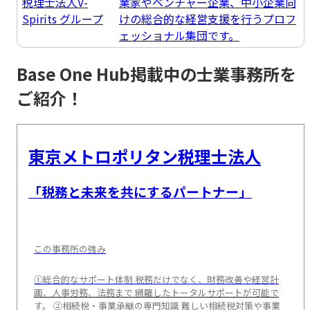
税理士法人V-
業家やベンチャー企業、中小企業向
Spirits グループ
けの総合的な経営支援を行うプロフ
ェッショナル集団です。
Base One Hub掲載中の士業事務所を
ご紹介！
東京メトロポリタン税理士法人
「税務と未来を共にするパートナー」
この事務所の強み
①総合的なサポート体制 税務だけでなく、財務改善や経営計
画、人事労務、法務まで 網羅したトータルサポートが可能で
す。 ②相続税・事業承継の専門知識 難しい相続税対策や事業