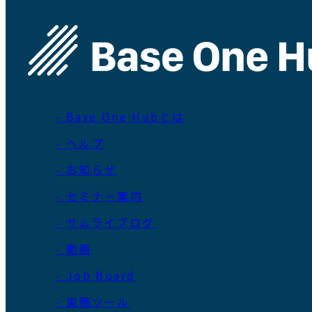
- Base One Hubとは
- ヘルプ
- お知らせ
- セミナー案内
- サムライブログ
- 動画
- Job Board
- 実務ツール