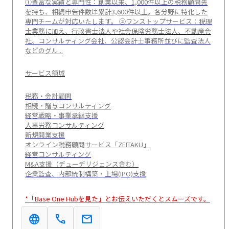
①豊富な実績と専門性：創業以来、1,000件以上の税務顧問先
を持ち、相続申告件数は累計3,600件以上。各分野に特化した
専門チームが対応いたします。 ②ワンストップサービス：税理
士業務に加え、行政書士法人や社会保険労務士法人、不動産会
社、コンサルティング会社、公認会計士事務所並びに監査法人
などのグル...
サービス領域
税務・会計顧問
相続・贈与コンサルティング
経営戦略・事業承継支援
人事労務コンサルティング
新規開業支援
オンライン税務顧問サービス「ZEITAKU」
経営コンサルティング
M&A支援（デューデリジェンス含む）
企業監査、内部統制構築・上場(IPO)支援
*「Base One Hubを見た」とお伝えいただくとスムーズです。
language
call
mail