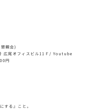
0〜懇親会)
広尾オフィスビル11Ｆ/ Youtube
00円
にする』こと。