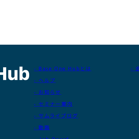
- Base One Hubとは
-
- ヘルプ
- お知らせ
- セミナー案内
- サムライブログ
- 動画
- Job Board